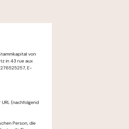
 Stammkapital von
z in 43 rue aux
 0276525257, E-
er URL (nachfolgend
ischen Person, die