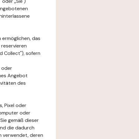
 oder „Sie")
e angebotenen
hinterlassene
n ermöglichen, das
 reservieren
 Collect"), sofern
 oder
ches Angebot
ivitäten des
, Pixel oder
Computer oder
 Sie gemäß dieser
und die dadurch
n verwendet, deren