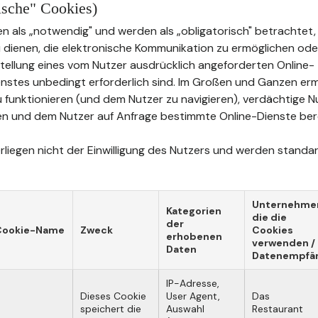
rische" Cookies)
n als „notwendig" und werden als „obligatorisch" betrachtet, 
u dienen, die elektronische Kommunikation zu ermöglichen oder
tstellung eines vom Nutzer ausdrücklich angeforderten Online-
stes unbedingt erforderlich sind. Im Großen und Ganzen erm
u funktionieren (und dem Nutzer zu navigieren), verdächtige 
n und dem Nutzer auf Anfrage bestimmte Online-Dienste bere
liegen nicht der Einwilligung des Nutzers und werden standard
Unternehme
Kategorien
die die
der
Cookie-Name
Zweck
Cookies
erhobenen
verwenden /
Daten
Datenempfä
IP-Adresse,
Dieses Cookie
User Agent,
Das
speichert die
Auswahl
Restaurant