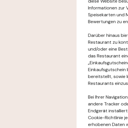
diese Website besuc
Informationen zur 
Speisekarten und M
Bewertungen zu en
Darüber hinaus bie
Restaurant zu kont
und/oder eine Best
das Restaurant ein
„Einkaufsgutschei
Einkaufsgutschein 
bereitstellt, sowi
Restaurants einzu
Bei Ihrer Navigatio
andere Tracker ode
Endgerät installie
Cookie-Richtlinie 
erhobenen Daten w