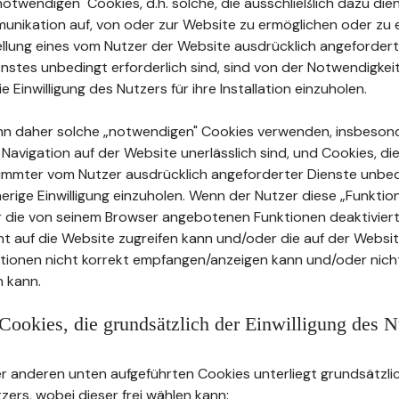
twendigen" Cookies, d.h. solche, die ausschließlich dazu dien
unikation auf, von oder zur Website zu ermöglichen oder zu e
tellung eines vom Nutzer der Website ausdrücklich angeforder
stes unbedingt erforderlich sind, sind von der Notwendigkei
ie Einwilligung des Nutzers für ihre Installation einzuholen.
nn daher solche „notwendigen" Cookies verwenden, insbeson
e Navigation auf der Website unerlässlich sind, und Cookies, die
timmter vom Nutzer ausdrücklich angeforderter Dienste unbed
herige Einwilligung einzuholen. Wenn der Nutzer diese „Funkti
r die von seinem Browser angebotenen Funktionen deaktiviert
cht auf die Website zugreifen kann und/oder die auf der Websi
ationen nicht korrekt empfangen/anzeigen kann und/oder nicht
 kann.
Cookies, die grundsätzlich der Einwilligung des N
 anderen unten aufgeführten Cookies unterliegt grundsätzlic
tzers, wobei dieser frei wählen kann: