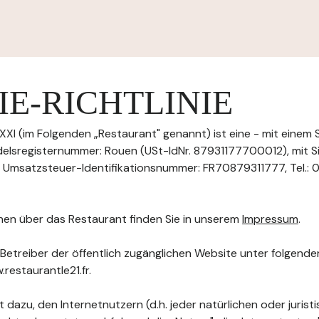
E-RICHTLINIE
XXI (im Folgenden „Restaurant" genannt) ist eine - mit einem
lsregisternummer: Rouen (USt-IdNr. 87931177700012), mit Sit
 Umsatzsteuer-Identifikationsnummer: FR70879311777, Tel.:
nen über das Restaurant finden Sie in unserem
Impressum
.
 Betreiber der öffentlich zugänglichen Website unter folgend
.restaurantle21.fr.
 dazu, den Internetnutzern (d.h. jeder natürlichen oder jurist