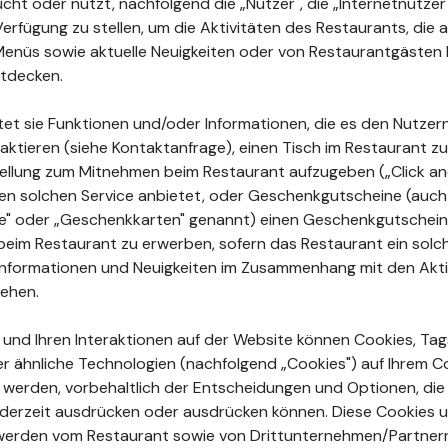
ht oder nutzt, nachfolgend die „Nutzer", die „Internetnutzer"
Verfügung zu stellen, um die Aktivitäten des Restaurants, di
enüs sowie aktuelle Neuigkeiten oder von Restaurantgästen 
tdecken.
tet sie Funktionen und/oder Informationen, die es den Nutzer
aktieren (siehe Kontaktanfrage), einen Tisch im Restaurant zu
ellung zum Mitnehmen beim Restaurant aufzugeben („Click and
en solchen Service anbietet, oder Geschenkgutscheine (auch
ne" oder „Geschenkkarten" genannt) einen Geschenkgutschein
beim Restaurant zu erwerben, sofern das Restaurant ein sol
e Informationen und Neuigkeiten im Zusammenhang mit den Akt
sehen.
n und Ihren Interaktionen auf der Website können Cookies, Tags
r ähnliche Technologien (nachfolgend „Cookies") auf Ihrem 
rt werden, vorbehaltlich der Entscheidungen und Optionen, die
jederzeit ausdrücken oder ausdrücken können. Diese Cookies 
erden vom Restaurant sowie von Drittunternehmen/Partner