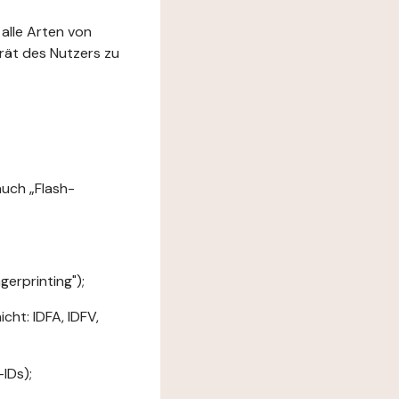
 alle Arten von
rät des Nutzers zu
uch „Flash-
erprinting");
ht: IDFA, IDFV,
IDs);