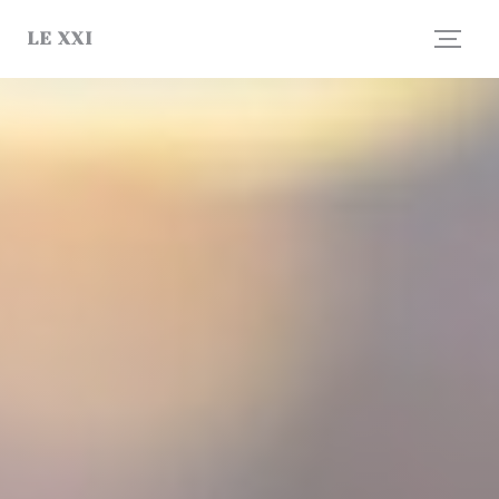
Πίνακας διαχείρισης "Μπισκότων" (Cookies)
LE XXI