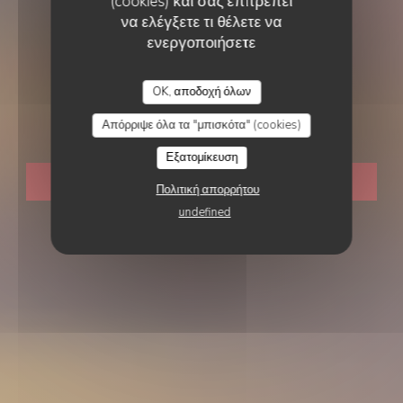
(cookies) και σας επιτρέπει
να ελέγξετε τι θέλετε να
ενεργοποιήσετε
ΠΑΡΑΔΟΣΙΑΚΌ ΕΣΤΙΑΤΌΡΙΟ
•
ROUEN
LE XXI
OK, αποδοχή όλων
Le XXI
Απόρριψε όλα τα "μπισκότα" (cookies)
Εξατομίκευση
ΚΆΝΤΕ ΚΡΆΤΗΣΗ ΤΡΑΠΕΖΙΟΎ
Πολιτική απορρήτου
undefined