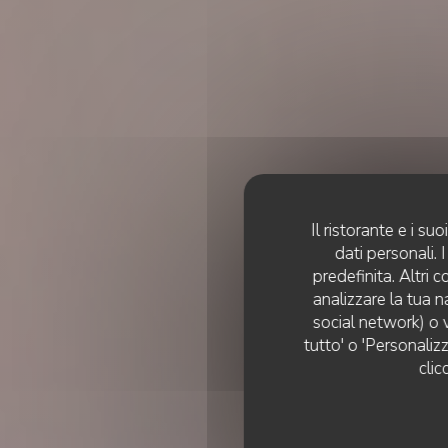
Il ristorante e i s
dati personali.
predefinita. Altri 
analizzare la tua n
social network) o v
tutto' o 'Personaliz
clic