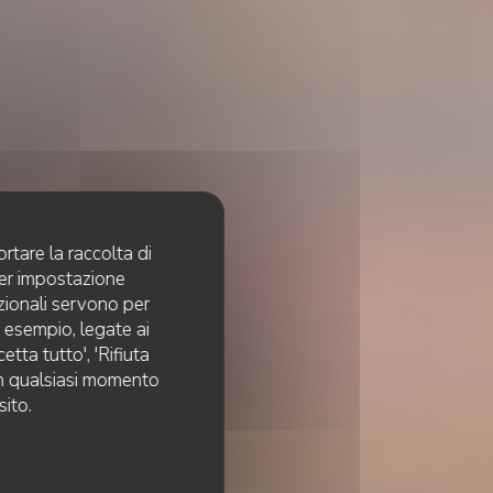
rtare la raccolta di
per impostazione
pzionali servono per
d esempio, legate ai
tta tutto', 'Rifiuta
 in qualsiasi momento
sito.