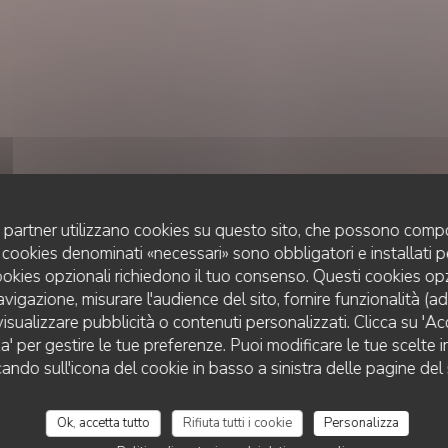
uoi partner utilizzano cookies su questo sito, che possono compo
 I cookies denominati «necessari» sono obbligatori e installati 
cookies opzionali richiedono il tuo consenso. Questi cookies o
avigazione, misurare l'audience del sito, fornire funzionalità (a
isualizzare pubblicità o contenuti personalizzati. Clicca su 'Acce
RESTAURANT TRADITIONNEL
za' per gestire le tue preferenze. Puoi modificare le tue scelte
•
ROUEN
LE XXI
cando sull'icona del cookie in basso a sinistra delle pagine del 
Le XXI
Ok, accetta tutto
Rifiuta tutti i cookie
Personalizza