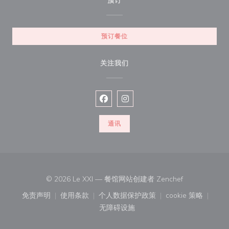
预订
预订餐位
关注我们
Facebook ((在新窗口中打开))
Instagram ((在新窗口中打开))
通讯
((在新窗口中打
© 2026 Le XXI — 餐馆网站创建者
Zenchef
免责声明
使用条款
个人数据保护政策
cookie 策略
((在新窗口中打开))
((在新窗口中打开))
((在新窗口中打开))
((在新窗口中
无障碍设施
((在新窗口中打开))