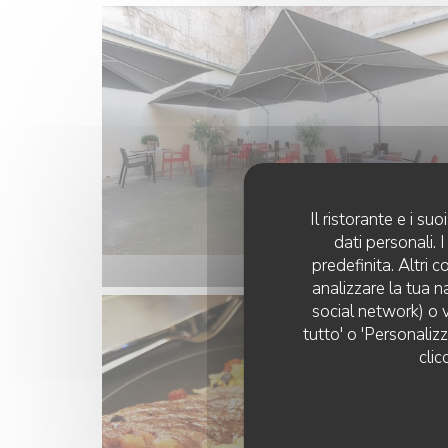
Il ristorante e i s
dati personali.
predefinita. Altri 
analizzare la tua n
social network) o v
tutto' o 'Personaliz
clic