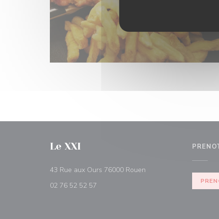
Le XXI
PRENO
((apre una nuova finestr
43 Rue aux Ours 76000 Rouen
PREN
02 76 52 52 57