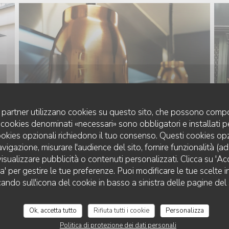
uoi partner utilizzano cookies su questo sito, che possono compo
 I cookies denominati «necessari» sono obbligatori e installati 
cookies opzionali richiedono il tuo consenso. Questi cookies o
avigazione, misurare l'audience del sito, fornire funzionalità (a
isualizzare pubblicità o contenuti personalizzati. Clicca su 'Acce
za' per gestire le tue preferenze. Puoi modificare le tue scelte
LE XXI
cando sull'icona del cookie in basso a sinistra delle pagine del 
Ok, accetta tutto
Rifiuta tutti i cookie
Personalizza
Politica di protezione dei dati personali