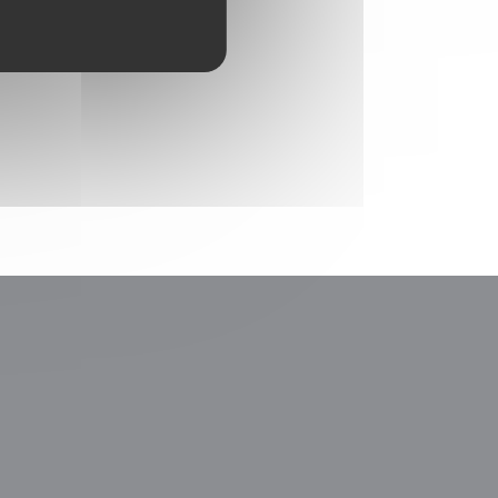
nestra))
uova finestra))