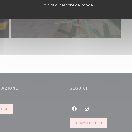
Politica di gestione dei cookie
TAZIONE
SEGUICI
a))
OTA
Facebook ((apre una nuova fi
Instagram ((apre una n
NEWSLETTER