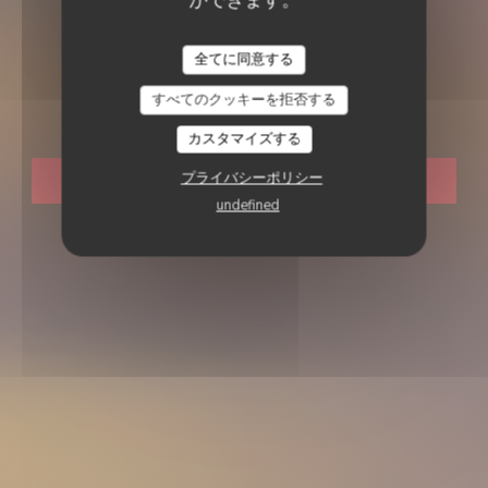
レストランの伝統
•
ROUEN
LE XXI
全てに同意する
Le XXI
すべてのクッキーを拒否する
カスタマイズする
プライバシーポリシー
予約
undefined